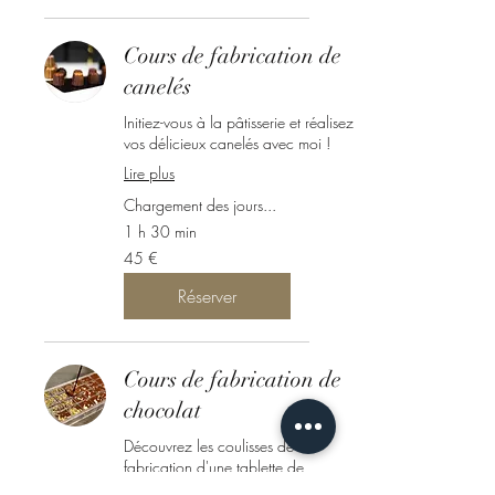
Cours de fabrication de
canelés
Initiez-vous à la pâtisserie et réalisez
vos délicieux canelés avec moi !
Lire plus
Chargement des jours...
1 h 30 min
45
45 €
euros
Réserver
Cours de fabrication de
chocolat
Découvrez les coulisses de la
fabrication d'une tablette de
chocolat et de mendiants